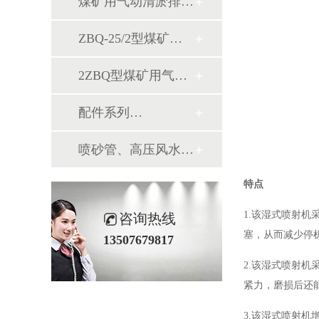
煤矿用气动清淤排…
ZBQ-25/2型煤矿…
2ZBQ型煤矿用气…
配件系列…
喷砂管、高压风水…
特点
1.该湿式喷射
咨询热线
塞，从而减少停
13507679817
2.该湿式喷射
紧力，磨损后还
3.该湿式喷射