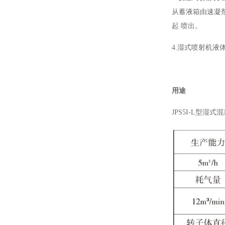
从蓄液箱由速凝
起 喷出。
4.湿式喷射机液
用途
JPS5I-L型