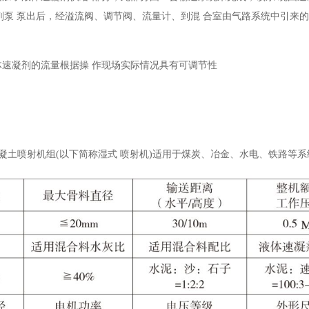
剂泵 泵出后，经溢流阀、调节阀、流量计、到混 合室由气路系统中引来
体速凝剂的流量根据操 作现场实际情况具有可调节性
湿式混凝土喷射机组(以下简称湿式 喷射机)适用于煤炭、冶金、水电、铁路等